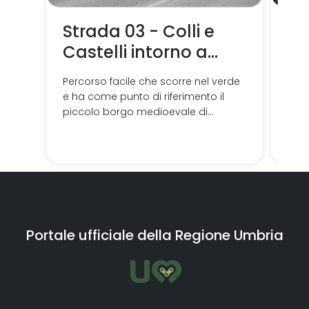
Strada 03 - Colli e
St
Castelli intorno a
e 
Corciano
Ma
Percorso facile che scorre nel verde
Itin
e ha come punto di riferimento il
sugg
piccolo borgo medioevale di
Teve
Corciano, da cui si gode di una vista
Der
panoramica che vi lascerà a bocca
aperta.
Portale ufficiale della Regione Umbria