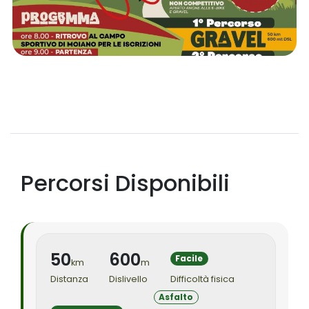
Percorsi Disponibili
50
600
Facile
km
m
Distanza
Dislivello
Difficoltà fisica
Asfalto