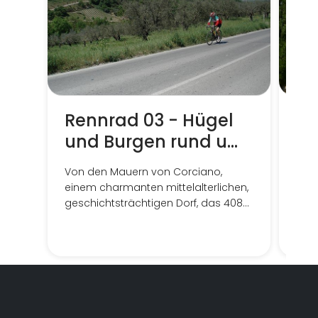
Rennrad 03 - Hügel
Re
und Burgen rund um
To
Corciano
zw
Von den Mauern von Corciano,
Einf
Ma
einem charmanten mittelalterlichen,
Torg
geschichtsträchtigen Dorf, das 408
Meter über dem Meeresspiegel liegt,
zwischen Burgen und Waldgebieten,
die Sie auf einem einfachen und für
jeden geeigneten Weg atemlos
machen.