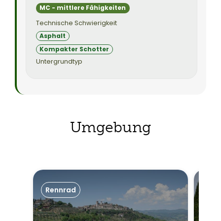
MC - mittlere Fähigkeiten
Technische Schwierigkeit
Asphalt
Kompakter Schotter
Untergrundtyp
Umgebung
Rennrad
Ren