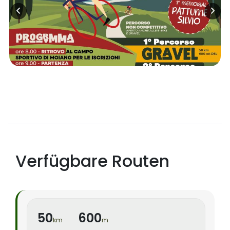
Verfügbare Routen
50
600
km
m