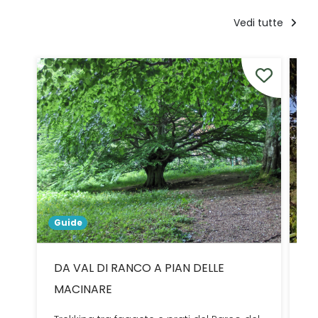
Vedi tutte
Guide
Ri
DA VAL DI RANCO A PIAN DELLE
M
MACINARE
Im
Cu