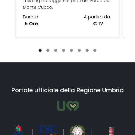
Trekking tra faggete e prati del Parco del
d
Monte Cucco.
Mo
Durata
A partire da:
d
5 Ore
€ 12
Gu
Pe
Portale ufficiale della Regione Umbria