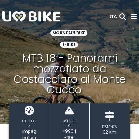
Skip to Main Content
ITA
MOUNTAIN BIKE
E-BIKE
MTB 18 - Panorami
mozzafiato da
Costacciaro al Monte
Cucco
DIFFICOLT
DISLIVELL
À
O
DISTANZA
Impeg
+990 |
32 Km
nativo
-990