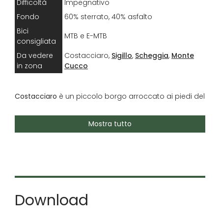
Difficoltà
Impegnativo
Fondo
60% sterrato, 40% asfalto
Bici
MTB e E-MTB
consigliata
Da vedere
Costacciaro,
Sigillo
,
Scheggia
,
Monte
in zona
Cucco
Costacciaro
è un piccolo borgo arroccato ai piedi del
Monte Cucco, luogo ideale per te che ami la
mountain bike e il trekking, dal momento che in
Mostra tutto
quest'area trovi numerose opportunità sia per
pedalate che per escursioni.
GUARDA I DETTAGLI SU
KOMOOT
Download