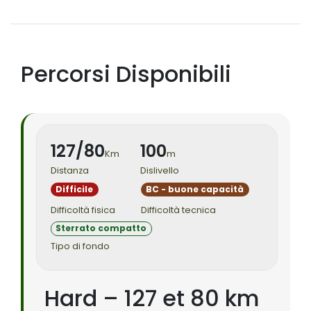
Percorsi Disponibili
127/80
100
Km
m
Distanza
Dislivello
Difficile
BC - buone capacità
Difficoltà fisica
Difficoltà tecnica
Sterrato compatto
Tipo di fondo
Hard – 127 et 80 km