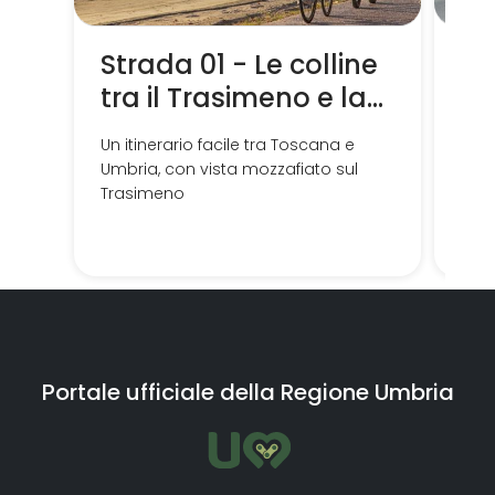
Strada 01 - Le colline
St
tra il Trasimeno e la
Ca
Toscana
Co
Un itinerario facile tra Toscana e
Perc
Umbria, con vista mozzafiato sul
e ha
Trasimeno
pic
Corc
pan
aper
Portale ufficiale della Regione Umbria