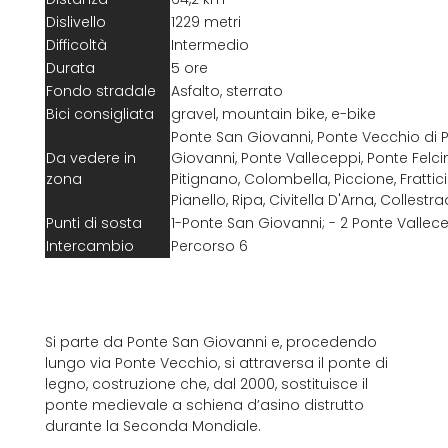
Dislivello
1229 metri
Difficoltà
Intermedio
Durata
5 ore
Fondo stradale
Asfalto, sterrato
Bici consigliata
gravel, mountain bike, e-bike
Ponte San Giovanni, Ponte Vecchio di 
Da vedere in
Giovanni, Ponte Valleceppi, Ponte Felcin
zona
Pitignano, Colombella, Piccione, Frattici
Pianello, Ripa, Civitella D'Arna, Collestr
Punti di sosta
1-Ponte San Giovanni; - 2 Ponte Vallec
Intercambio
Percorso 6
Si parte da Ponte San Giovanni e, procedendo
lungo via Ponte Vecchio, si attraversa il ponte di
legno, costruzione che, dal 2000, sostituisce il
ponte medievale a schiena d’asino distrutto
durante la Seconda Mondiale.