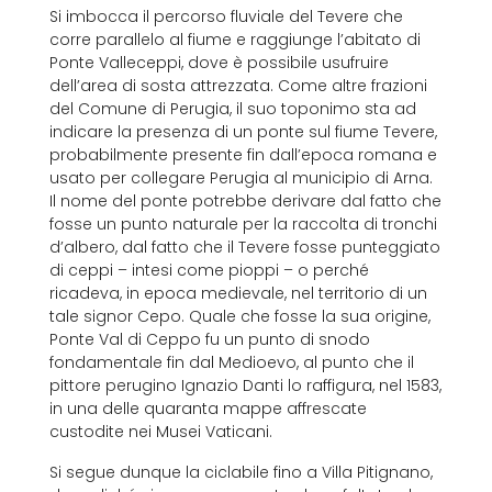
Si imbocca il percorso fluviale del Tevere che
corre parallelo al fiume e raggiunge l’abitato di
Ponte Valleceppi, dove è possibile usufruire
dell’area di sosta attrezzata. Come altre frazioni
del Comune di Perugia, il suo toponimo sta ad
indicare la presenza di un ponte sul fiume Tevere,
probabilmente presente fin dall’epoca romana e
usato per collegare Perugia al municipio di Arna.
Il nome del ponte potrebbe derivare dal fatto che
fosse un punto naturale per la raccolta di tronchi
d’albero, dal fatto che il Tevere fosse punteggiato
di ceppi – intesi come pioppi – o perché
ricadeva, in epoca medievale, nel territorio di un
tale signor Cepo. Quale che fosse la sua origine,
Ponte Val di Ceppo fu un punto di snodo
fondamentale fin dal Medioevo, al punto che il
pittore perugino Ignazio Danti lo raffigura, nel 1583,
in una delle quaranta mappe affrescate
custodite nei Musei Vaticani.
Si segue dunque la ciclabile fino a Villa Pitignano,