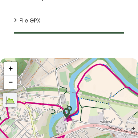
File GPX
+
−