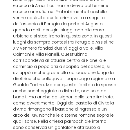
etrusca di Arna, il cui nome deriva dal termine
etrusco arno, fiume. Probabilmente il castello
venne costruito per la prima volta a seguito
dell’assedio di Perugia da parte di Augusto,
quando molti perugini sfuggirono alle mura
urbiche e si stabilirono in questa zona. In questi
luoghi da sempre contesi tra Perugia e Assisi, nel
XIV vennero fondati due villaggi a valle, Villa
Caimani e Villa Pianelli. Quest’ultimo
corrispondeva all’attuale centro di Pianello e
cominciò a popolarsi a scapito del castello; si
sviluppò anche grazie alla collocazione lungo la
direttrice che collegava il capoluogo regionale a
Gualdo Tadino. Ma per questo l’abitato fu spesso
anche saccheggiato e distrutto, non solo dai
banditi ma anche dai signori delle terre limitrofe,
come avvertimento. Oggi del castello di Civitella
d’Arna rimangono il bastione d’ingresso e un
arco del XIV, nonché le cisterne romane sopra le
quali sorse. Nella chiesa parrocchiale interna
sono conservati un gonfalone attribuito a