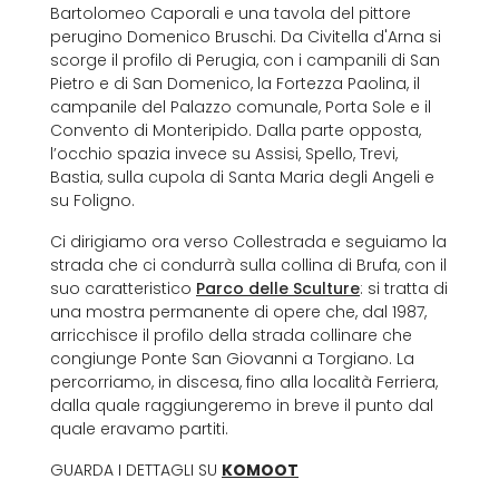
Bartolomeo Caporali e una tavola del pittore
perugino Domenico Bruschi. Da Civitella d'Arna si
scorge il profilo di Perugia, con i campanili di San
Pietro e di San Domenico, la Fortezza Paolina, il
campanile del Palazzo comunale, Porta Sole e il
Convento di Monteripido. Dalla parte opposta,
l’occhio spazia invece su Assisi, Spello, Trevi,
Bastia, sulla cupola di Santa Maria degli Angeli e
su Foligno.
Ci dirigiamo ora verso Collestrada e seguiamo la
strada che ci condurrà sulla collina di Brufa, con il
suo caratteristico
Parco delle Sculture
: si tratta di
una mostra permanente di opere che, dal 1987,
arricchisce il profilo della strada collinare che
congiunge Ponte San Giovanni a Torgiano. La
percorriamo, in discesa, fino alla località Ferriera,
dalla quale raggiungeremo in breve il punto dal
quale eravamo partiti.
GUARDA I DETTAGLI SU
KOMOOT