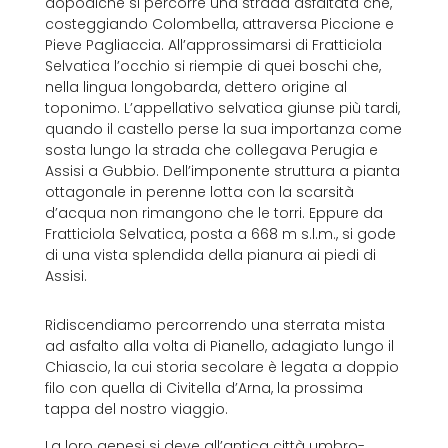
dopodiché si percorre una strada asfaltata che,
costeggiando Colombella, attraversa Piccione e
Pieve Pagliaccia. All’approssimarsi di Fratticiola
Selvatica l’occhio si riempie di quei boschi che,
nella lingua longobarda, dettero origine al
toponimo. L’appellativo selvatica giunse più tardi,
quando il castello perse la sua importanza come
sosta lungo la strada che collegava Perugia e
Assisi a Gubbio. Dell’imponente struttura a pianta
ottagonale in perenne lotta con la scarsità
d’acqua non rimangono che le torri. Eppure da
Fratticiola Selvatica, posta a 668 m s.l.m., si gode
di una vista splendida della pianura ai piedi di
Assisi.
Ridiscendiamo percorrendo una sterrata mista
ad asfalto alla volta di Pianello, adagiato lungo il
Chiascio, la cui storia secolare è legata a doppio
filo con quella di Civitella d’Arna, la prossima
tappa del nostro viaggio.
La loro genesi si deve all’antica città umbro-