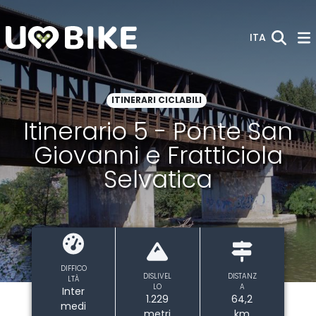
Skip to Main Content
ITA
ITINERARI CICLABILI
Itinerario 5 - Ponte San
Giovanni e Fratticiola
Selvatica
DIFFICO
DISLIVEL
DISTANZ
LTÀ
LO
A
Inter
1.229
64,2
medi
metri
km