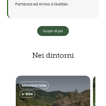
Partenza ed Arrivo a Gubbio.
Scopri di più
Nei dintorni
Mountain bike
Bici
e-Bike