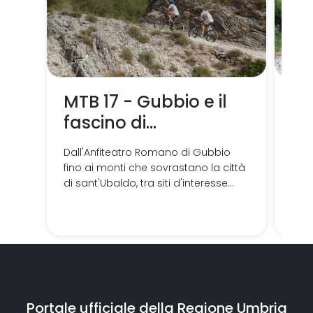
MTB 17 - Gubbio e il
St
fascino di
Sc
Sant'Ubaldo
de
Dall'Anfiteatro Romano di Gubbio
Da G
fino ai monti che sovrastano la città
pass
di sant'Ubaldo, tra siti d'interesse
Bott
culturale e naturalistici.
sor
Portale ufficiale della Regione Umbria