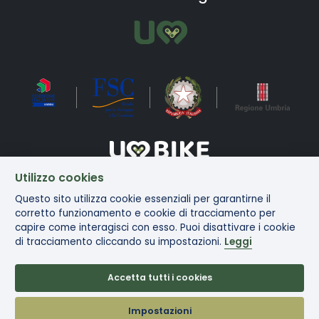
Utilizzo cookies
Bike in Umbria Copyright ©2025
Questo sito utilizza cookie essenziali per garantirne il
corretto funzionamento e cookie di tracciamento per
capire come interagisci con esso. Puoi disattivare i cookie
di tracciamento cliccando su impostazioni.
Leggi
Privacy
|
Note
|
Contatti
|
Mappa
|
Arrivare e
legali
del sito
Muoversi in
Umbria
Accetta tutti i cookies
Impostazioni