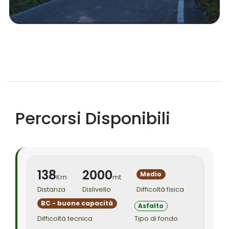
Percorsi Disponibili
138
2000
Medio
Km
mt
Distanza
Dislivello
Difficoltà fisica
BC - buone capacità
Asfalto
Difficoltà tecnica
Tipo di fondo