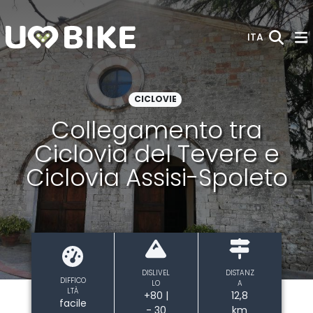
Skip to Main Content
ITA
CICLOVIE
Collegamento tra
Ciclovia del Tevere e
Ciclovia Assisi-Spoleto
DISLIVEL
DISTANZ
DIFFICO
LO
A
LTÀ
+80 |
12,8
facile
- 30
km