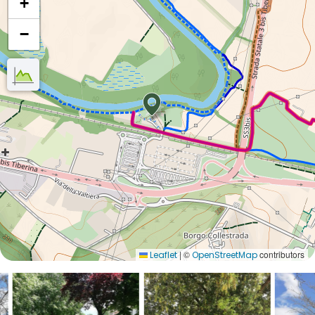
+
−
|
©
contributors
Leaflet
OpenStreetMap