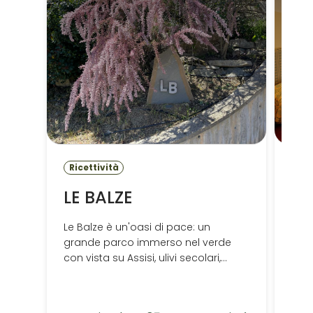
Ricettività
Ric
LE BALZE
FO
HO
Le Balze è un'oasi di pace: un
grande parco immerso nel verde
con vista su Assisi, ulivi secolari,
pineta, ampi prati e una splendida
piscina.