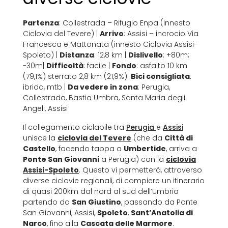
Partenza
: Collestrada – Rifugio Enpa (innesto
Ciclovia del Tevere) |
Arrivo
: Assisi – incrocio Via
Francesca e Mattonata (innesto Ciclovia Assisi-
Spoleto) |
Distanza
: 12,8 km |
Dislivello
: +80m;
-30m|
Difficoltà
: facile |
Fondo
: asfalto 10 km
(79,1%) sterrato 2,8 km (21,9%)|
Bici consigliata
:
ibrida, mtb |
Da vedere in zona
: Perugia,
Collestrada, Bastia Umbra, Santa Maria degli
Angeli, Assisi
Il collegamento ciclabile tra
Perugia
e
Assisi
unisce la
ciclovia del Tevere
(che da
Città di
Castello
, facendo tappa a
Umbertide
, arriva a
Ponte San Giovanni
a Perugia) con la
ciclovia
Assisi-Spoleto
. Questo vi permetterà, attraverso
diverse ciclovie regionali, di compiere un itinerario
di quasi 200km dal nord al sud dell’Umbria
partendo da
San Giustino
, passando da Ponte
San Giovanni, Assisi,
Spoleto
,
Sant’Anatolia di
Narco
, fino alla
Cascata delle Marmore
.