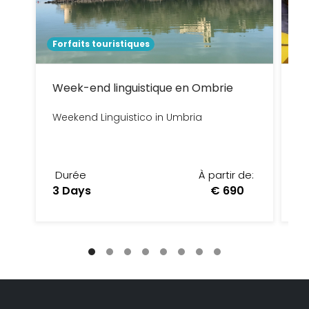
Forfaits touristiques
Gu
Week-end linguistique en Ombrie
R
Weekend Linguistico in Umbria
Pe
Durée
À partir de:
D
3 Days
€ 690
2