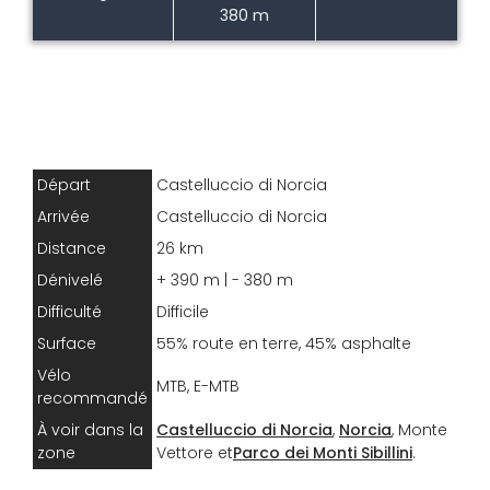
380 m
Départ
Castelluccio di Norcia
Arrivée
Castelluccio di Norcia
Distance
26 km
Dénivelé
+ 390 m | - 380 m
Difficulté
Difficile
Surface
55% route en terre, 45% asphalte
Vélo
MTB, E-MTB
recommandé
À voir dans la
Castelluccio di Norcia
,
Norcia
, Monte
zone
Vettore et
Parco dei Monti Sibillini
.