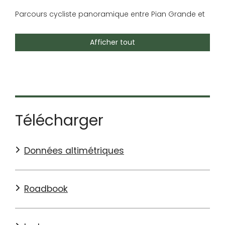
Parcours cycliste panoramique entre Pian Grande et
Pian Perduto, avec montées modérées et vues
spectaculaires. Idéal pendant la floraison estivale.
Afficher tout
VOIR LES DÉTAILS SUR
KOMOOT
Télécharger
Données altimétriques
Roadbook