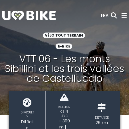
Saut au contenu principal
FRA
VÉLO TOUT TERRAIN
E-BIKE
VTT 06 - Les monts
Sibillini et les trois vallées
de Castelluccio
DIFFEREN
CE IN
DIFFICULT
LEVEL
Y
DISTANCE
+ 390
Difficil
26 km
m | -
e