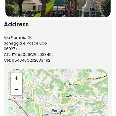
Address
Via Flaminia ,20
Scheggia e Pascelupo
06027 PG
CIN: IT054046C202033492
CIR: 054046C202033492
+
−