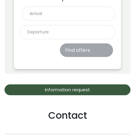
Find offers
Information request
Contact