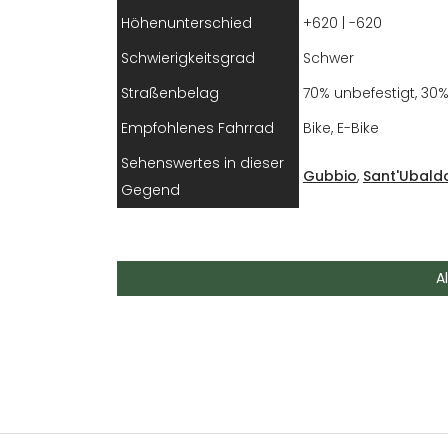
Höhenunterschied
+620 | -620
Schwierigkeitsgrad
Schwer
Straßenbelag
70% unbefestigt, 30
Empfohlenes Fahrrad
Bike, E-Bike
Sehenswertes in dieser
Gubbio
,
Sant'Ubald
Gegend
Die Strecke beginnt am
Römischen 
A
über die Berge, die über die Stadt Sa
sind nur 20 Kilometer, aber wegen de
eingestuft. Allerdings ist sie unter 
der angenehmsten, wenn sie also kei
Abenteuergeist besitzen, können Sie s
aber sicherlich von Nöten.