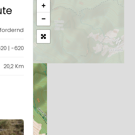
+
ute
−
fordernd
20 | -620
20,2 Km