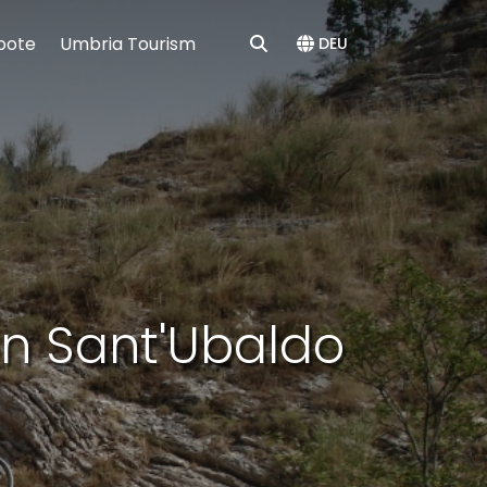
bote
Umbria Tourism
DEU
n Sant'Ubaldo