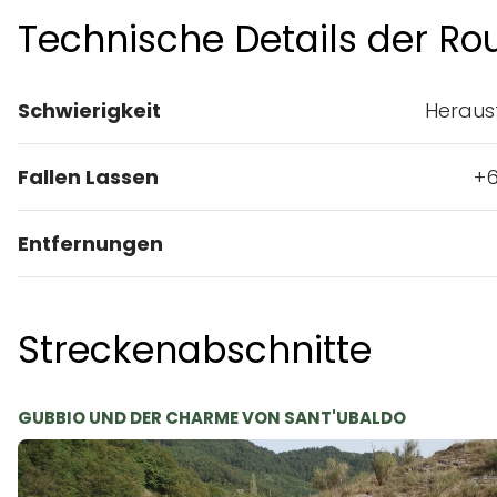
SIEHE DETAILS AUF
KOMOOT
Technische Details der Ro
Schwierigkeit
Heraus
Fallen Lassen
+6
Entfernungen
Streckenabschnitte
GUBBIO UND DER CHARME VON SANT'UBALDO