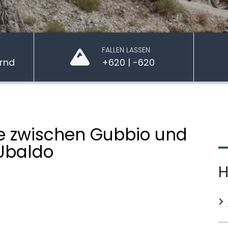
FALLEN LASSEN
rnd
+620 | -620
e zwischen Gubbio und
Ubaldo
H