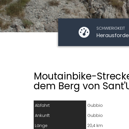
SCHWIERIGKEIT
Herausforde
Moutainbike-Streck
dem Berg von Sant'
Abfahrt
Gubbio
Ankunft
Gubbio
Länge
20,4 km