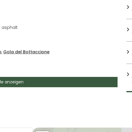
% asphalt
o
,
Gola del Bottaccione
Amphitheater
von Gubbio und erstreckt sich
lle anzeigen
nt'Ubaldo emporragen. Die Route ist kurz, es
r Höhenunterschiede wird sie als schwierig
den Strecken mit hohem Schwierigkeitsgrad eine
n erfahrener Radfahrer sind, aber ein wenig
ie durchaus versuchen, ein wenig Training ist