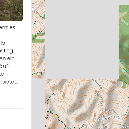
rn: es
lla
stieg
en ein
äuft
te
bietet.