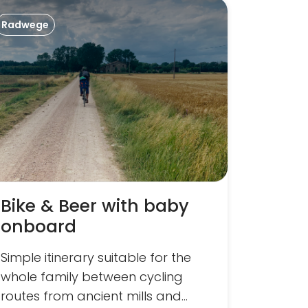
Radwege
Radweg
Gravel
Bike & Beer with baby
onboard
Simple itinerary suitable for the
Trip fr
whole family between cycling
and ret
routes from ancient mills and