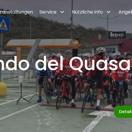
ranstaltungen
Service
Nützliche info
Ange
ndo del Quasa
Detai