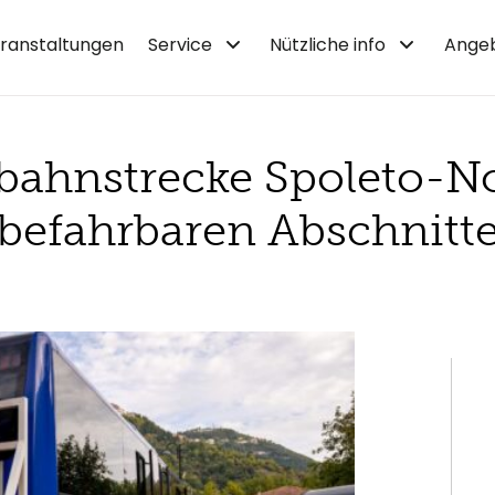
ranstaltungen
Service
Nützliche info
Ange
bahnstrecke Spoleto-No
befahrbaren Abschnitt