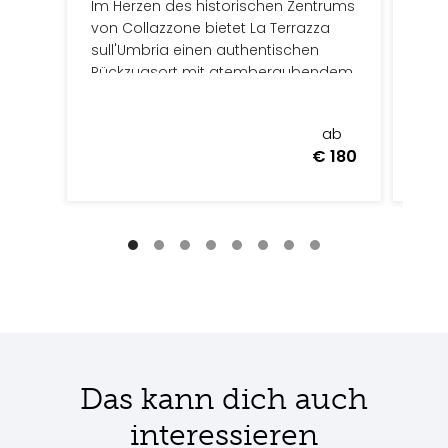
Im Herzen des historischen Zentrums
unte
von Collazzone bietet La Terrazza
sull'Umbria einen authentischen
Rückzugsort mit atemberaubendem
Blick auf die umliegenden Hügel des
mittleren Tibertals, Todi und Perugia.
ab
Da
€ 180
2 H
Das kann dich auch
interessieren