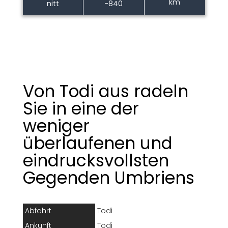
km
nitt
-840
Von Todi aus radeln
Sie in eine der
weniger
überlaufenen und
eindrucksvollsten
Gegenden Umbriens
Abfahrt
Todi
Ankunft
Todi