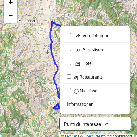
+
−
Vermietungen
Attraktiven
Hotel
Restaurants
Nutzliche
Informationen
Punti di interesse
|
©
contributors
Leaflet
OpenStreetMap