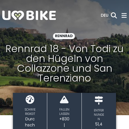
Zum Hauptinhalt springen
DEU
RENNRAD
Rennrad 18 - Von Todi zu
den Hügeln von
Collazzone und San
Terenziano
SCHWIE
FALLEN
ENTFER
RIGKEIT
LASSEN
NUNGE
Durc
+830
N
51,4
hsch
|