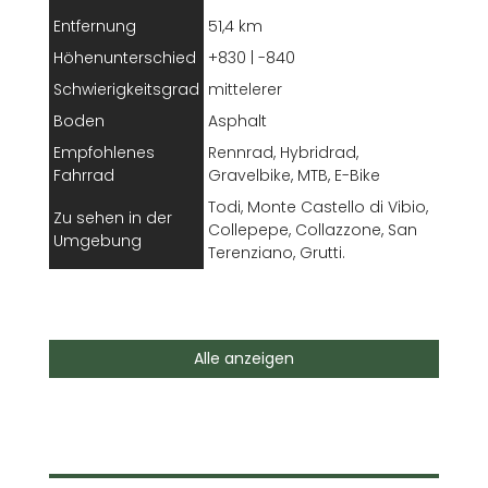
Entfernung
51,4 km
Höhenunterschied
+830 | -840
Schwierigkeitsgrad
mittelerer
Boden
Asphalt
Empfohlenes
Rennrad, Hybridrad,
Fahrrad
Gravelbike, MTB, E-Bike
Todi, Monte Castello di Vibio,
Zu sehen in der
Collepepe, Collazzone, San
Umgebung
Terenziano, Grutti.
Dieser Vorschlag beginnt in Todi, einem der
meistbesuchten Orte Umbriens.
Alle anzeigen
ENTDECKEN SIE DIE DETAILS
KOMOOT