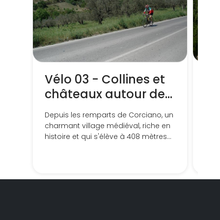
Vélo 03 - Collines et
To
châteaux autour de
en
Corciano
ma
Depuis les remparts de Corciano, un
Itin
charmant village médiéval, riche en
vill
histoire et qui s'élève à 408 mètres
la 
au-dessus du niveau de la mer, en
passant par des châteaux et des
endroits boisés qui vous laisseront
bouche bée sur un parcours facile
et accessible à tous.