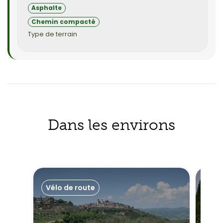
Asphalte
Chemin compacté
Type de terrain
Dans les environs
Vélo de route
Vél