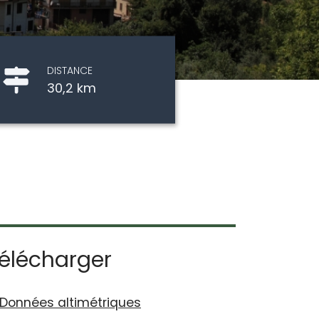
DISTANCE
30,2 km
élécharger
Données altimétriques