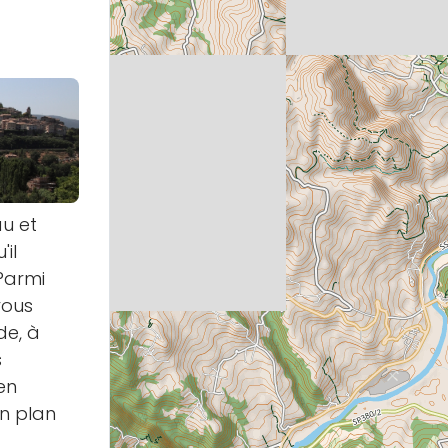
u et
'il
Parmi
vous
de, à
s
en
on plan