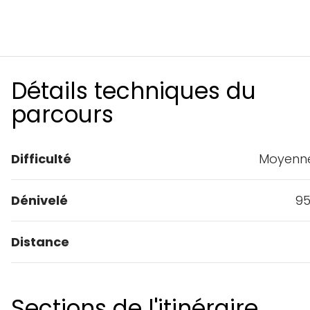
VOIR LES DÉTAILS SUR
KOMOOT
Détails techniques du
parcours
Difficulté
Moyenne-
Dénivelé
95
Distance
Sections de l'itinéraire