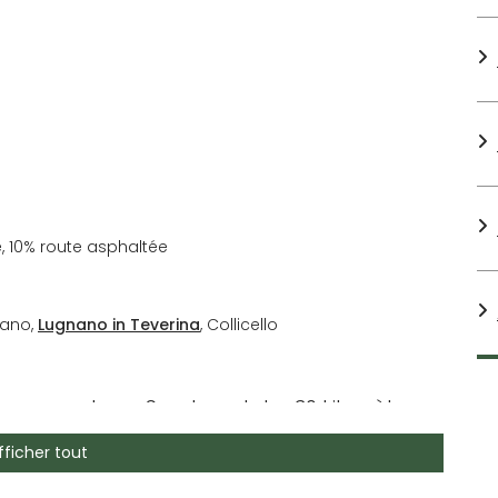
, 10% route asphaltée
iano,
Lugnano in Teverina
, Collicello
en passant par Sambucetole : 30 kilomètres
avers les forêts de l'Amerino et les petits
fficher tout