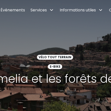
Événements
Services
Informations utiles
VÉLO TOUT TERRAIN
E-BIKE
melia et les forêts d