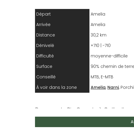
Départ
Amelia
Arrivée
Amelia
Distance
30,2 km
Dénivelé
+710 | -710
Difficulté
moyenne-difficile
Surface
90% chemin de terre
Conseillé
MTB, E-MTB
À voir dans la zone
Amelia
,
Narni
, Porch
Du parc du Rio Grande à Collicello, 
de paysages naturels à découvrir à tr
A
villages médiévaux.