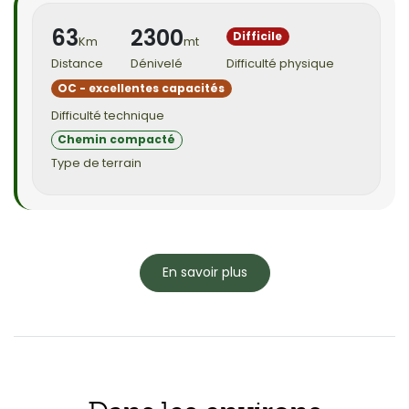
63
2300
Difficile
Km
mt
Distance
Dénivelé
Difficulté physique
OC - excellentes capacités
Difficulté technique
Chemin compacté
Type de terrain
En savoir plus