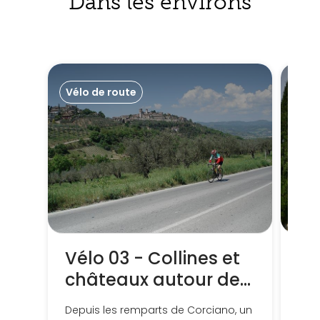
Dans les environs
Vélo de route
Vél
Vélo 03 - Collines et
To
châteaux autour de
en
Corciano
ma
Depuis les remparts de Corciano, un
Itin