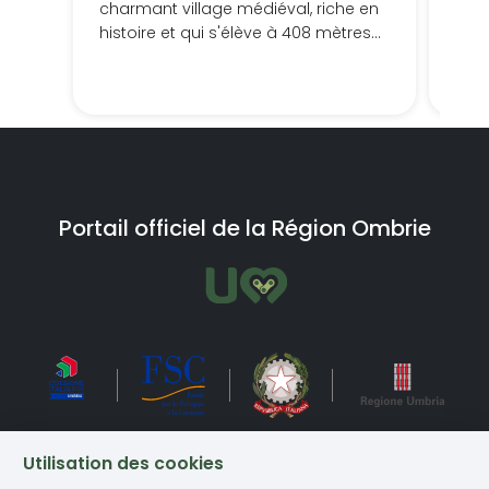
charmant village médiéval, riche en
vill
histoire et qui s'élève à 408 mètres
la 
au-dessus du niveau de la mer, en
passant par des châteaux et des
endroits boisés qui vous laisseront
bouche bée sur un parcours facile
et accessible à tous.
Portail officiel de la Région Ombrie
Utilisation des cookies